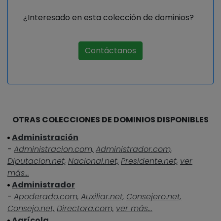
¿Interesado en esta colección de dominios?
Contáctanos
OTRAS COLECCIONES DE DOMINIOS DISPONIBLES
Administración
-
Administracion.com,
Administrador.com,
Diputacion.net,
Nacional.net,
Presidente.net,
ver
más...
Administrador
-
Apoderado.com,
Auxiliar.net,
Consejero.net,
Consejo.net,
Directora.com,
ver más...
Agrícola