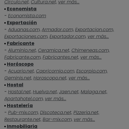
Circulo.net,
Cultura.net,
ver más...
Economista
-
Economista.com
Exportación
-
Aduanas.com,
Armador.com,
Exportacion.com,
Exportaciones.com,
Exportador.com,
ver más...
Fabricante
-
Aluminio.net,
Ceramica.net,
Chimeneas.com,
Fabricante.com,
Fabricantes.net,
ver más...
Horóscopo
-
Acuario.net,
Capricornio.com,
Escorpio.com,
Geminis.net,
Horoscopo.net,
ver más...
Hostal
-
Hostal.net,
Huelva.net,
Jaen.net,
Malaga.net,
Apartahotel.com,
ver más...
Hostelería
-
Pub-mix.com,
Discoteca.net,
Pizzeria.net,
Restaurante.net,
Bar-mix.com,
ver más...
Inmobiliaria