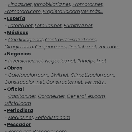
-
Fincas.net,
Inmobiliaria.net,
Promotor.net,
Promotora.com,
Propietario.com
ver más...
Lotería
-
Loteria.net,
Loterias.net,
Primitiva.net
Médicos
-
Cardiologo.net,
Centro-de-salud.com,
Cirugia.com,
Cirujano.com,
Dentista.net,
ver más...
Negocios
-
Inversiones.net,
Negocios.net,
Principal.net
Obras
-
Calefaccion.com,
Civil.net,
Climatizacion.com,
Construccion.net,
Constructor.net,
ver más...
Oficial
-
Capitan.net,
Coronel.net,
General-es.com,
Oficial.com
Periodista
-
Medios.net,
Periodista.com
Pescador
-
Pesca.net,
Pescador.com