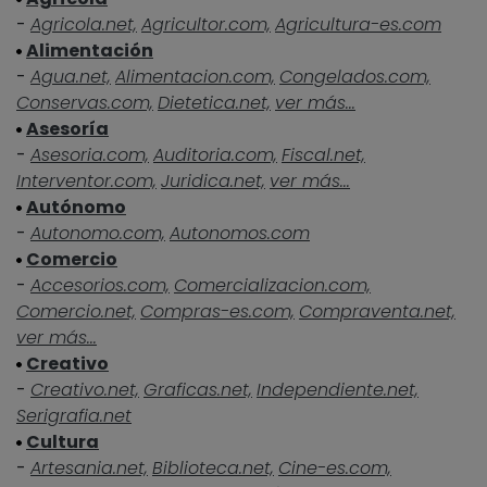
-
Agricola.net,
Agricultor.com,
Agricultura-es.com
Alimentación
-
Agua.net,
Alimentacion.com,
Congelados.com,
Conservas.com,
Dietetica.net,
ver más...
Asesoría
-
Asesoria.com,
Auditoria.com,
Fiscal.net,
Interventor.com,
Juridica.net,
ver más...
Autónomo
-
Autonomo.com,
Autonomos.com
Comercio
-
Accesorios.com,
Comercializacion.com,
Comercio.net,
Compras-es.com,
Compraventa.net,
ver más...
Creativo
-
Creativo.net,
Graficas.net,
Independiente.net,
Serigrafia.net
Cultura
-
Artesania.net,
Biblioteca.net,
Cine-es.com,