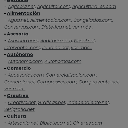
-
Agricola.net,
Agricultor.com,
Agricultura-es.com
Alimentación
-
Agua.net,
Alimentacion.com,
Congelados.com,
Conservas.com,
Dietetica.net,
ver más...
Asesoría
-
Asesoria.com,
Auditoria.com,
Fiscal.net,
Interventor.com,
Juridica.net,
ver más...
Autónomo
-
Autonomo.com,
Autonomos.com
Comercio
-
Accesorios.com,
Comercializacion.com,
Comercio.net,
Compras-es.com,
Compraventa.net,
ver más...
Creativo
-
Creativo.net,
Graficas.net,
Independiente.net,
Serigrafia.net
Cultura
-
Artesania.net,
Biblioteca.net,
Cine-es.com,