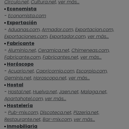
Circulo.net,
Cultura.net,
ver más...
Economista
-
Economista.com
Exportación
-
Aduanas.com,
Armador.com,
Exportacion.com,
Exportaciones.com,
Exportador.com,
ver más...
Fabricante
-
Aluminio.net,
Ceramica.net,
Chimeneas.com,
Fabricante.com,
Fabricantes.net,
ver más...
Horóscopo
-
Acuario.net,
Capricornio.com,
Escorpio.com,
Geminis.net,
Horoscopo.net,
ver más...
Hostal
-
Hostal.net,
Huelva.net,
Jaen.net,
Malaga.net,
Apartahotel.com,
ver más...
Hostelería
-
Pub-mix.com,
Discoteca.net,
Pizzeria.net,
Restaurante.net,
Bar-mix.com,
ver más...
Inmobiliaria