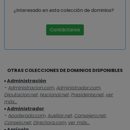
¿Interesado en esta colección de dominios?
Contáctanos
OTRAS COLECCIONES DE DOMINIOS DISPONIBLES
Administración
-
Administracion.com,
Administrador.com,
Diputacion.net,
Nacional.net,
Presidente.net,
ver
más...
Administrador
-
Apoderado.com,
Auxiliar.net,
Consejero.net,
Consejo.net,
Directora.com,
ver más...
Agrícola