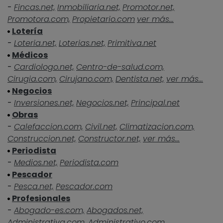
-
Fincas.net,
Inmobiliaria.net,
Promotor.net,
Promotora.com,
Propietario.com
ver más...
Lotería
-
Loteria.net,
Loterias.net,
Primitiva.net
Médicos
-
Cardiologo.net,
Centro-de-salud.com,
Cirugia.com,
Cirujano.com,
Dentista.net,
ver más...
Negocios
-
Inversiones.net,
Negocios.net,
Principal.net
Obras
-
Calefaccion.com,
Civil.net,
Climatizacion.com,
Construccion.net,
Constructor.net,
ver más...
Periodista
-
Medios.net,
Periodista.com
Pescador
-
Pesca.net,
Pescador.com
Profesionales
-
Abogado-es.com,
Abogados.net,
Administrativa.com,
Administrativo.com,