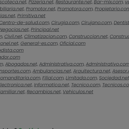
scoteca.net,
Pizzeria.net,
Restaurante.net,
Bar-mix.com,
v
iliaria.net,
Promotor.net,
Promotora.com,
Propietario.co
ias.net,
Primitiva.net
Centro-de-salud.com,
Cirugia.com,
Cirujano.com,
Dentist
Negocios.net,
Principal.net
m,
Civil.net,
Climatizacion.com,
Construccion.net,
Construc
onel.net,
General-es.com,
Oficial.com
odista.com
ador.com
m,
Abogados.net,
Administrativa.com,
Administrativo.com
nsportes.com,
Ambulancias.net,
Arquitectura.net,
Asesor
omanditaria.com,
Filial.com,
Limitada.com,
Sociedad.net
Electronica.net,
Informatica.net,
Tecnico.com,
Tecnicos.c
Familiar.net,
Recambios.net,
Vehiculos.net