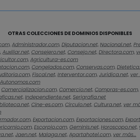
OTRAS COLECCIONES DE DOMINIOS DISPONIBLES
com,
Administrador.com,
Diputacion.net,
Nacional.net,
Pr
,
Auxiliar.net,
Consejero.net,
Consejo.net,
Directora.com,
v
icultor.com,
Agricultura-es.com
ntacion.com,
Congelados.com,
Conservas.com,
Dietetica
uditoria.com,
Fiscal.net,
Interventor.com,
Juridica.net,
ver 
Autonomos.com
Comercializacion.com,
Comercio.net,
Compras-es.com,
ficas.net,
Independiente.net,
Serigrafia.net
blioteca.net,
Cine-es.com,
Circulo.net,
Cultura.net,
ver más
m
rmador.com,
Exportacion.com,
Exportaciones.com,
Expor
ricornio.com,
Escorpio.com,
Geminis.net,
Horoscopo.net,
a.net,
Jaen.net,
Malaga.net,
Apartahotel.com,
ver más...