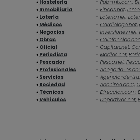
Hostelería
-
Pub-mix.com,
Di
Inmobiliaria
-
Fincas.net,
Inmob
Lotería
-
Loteria.net,
Loter
Médicos
-
Cardiologo.net,
Negocios
-
Inversiones.net,
Obras
-
Calefaccion.co
Oficial
-
Capitan.net,
Cor
Periodista
-
Medios.net,
Peri
Pescador
-
Pesca.net,
Pesc
Profesionales
-
Abogado-es.co
Servicios
-
Agencia-de-tra
Sociedad
-
Anonima.com,
C
Técnicos
-
Direccion.com,
Vehículos
-
Deportivos.net,