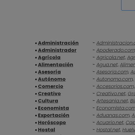
Administración
-
Administracion.
Administrador
-
Apoderado.com
Agrícola
-
Agricola.net,
Agr
Alimentación
-
Agua.net,
Alime
Asesoría
-
Asesoria.com,
A
Autónomo
-
Autonomo.com,
Comercio
-
Accesorios.com,
Creativo
-
Creativo.net,
Gra
Cultura
-
Artesania.net,
Bi
Economista
-
Economista.co
Exportación
-
Aduanas.com,
A
Horóscopo
-
Acuario.net,
Cap
Hostal
-
Hostal.net,
Huelv